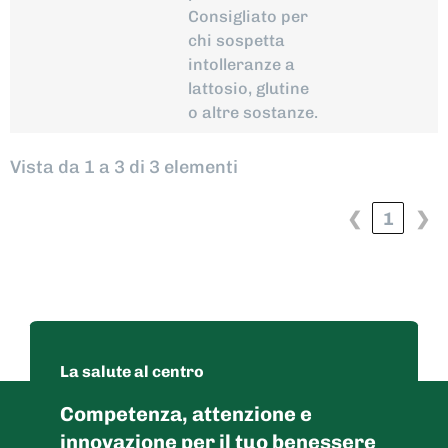
Consigliato per
chi sospetta
intolleranze a
lattosio, glutine
o altre sostanze.
Vista da 1 a 3 di 3 elementi
❮
1
❯
La salute al centro
Competenza, attenzione e
innovazione per il tuo benessere