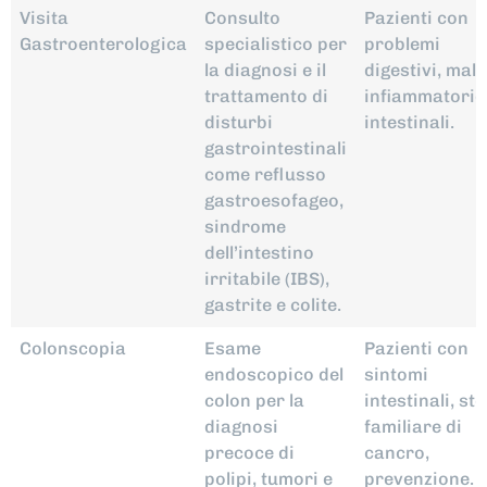
Servizio
Descrizione
Destinatari
Visita
Consulto
Pazienti con
Gastroenterologica
specialistico per
problemi
la diagnosi e il
digestivi, mala
trattamento di
infiammatorie
disturbi
intestinali.
gastrointestinali
come reflusso
gastroesofageo,
sindrome
dell’intestino
irritabile (IBS),
gastrite e colite.
Colonscopia
Esame
Pazienti con
endoscopico del
sintomi
colon per la
intestinali, st
diagnosi
familiare di
precoce di
cancro,
polipi, tumori e
prevenzione.