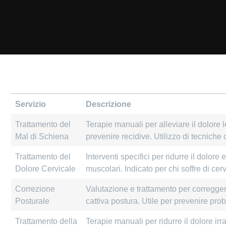
Servizio
Descrizione
Trattamento del
Terapie manuali per alleviare il dolore 
Mal di Schiena
prevenire recidive. Utilizzo di tecniche
Trattamento del
Interventi specifici per ridurre il dolore
Dolore Cervicale
muscolari. Indicato per chi soffre di cerv
Correzione
Valutazione e trattamento per correggere 
Posturale
cattiva postura. Utile per prevenire pro
Trattamento della
Terapie manuali per ridurre il dolore irra