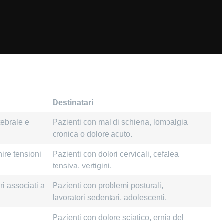
Destinatari
tebrale e
Pazienti con mal di schiena, lombalgia
cronica o dolore acuto.
nire tensioni
Pazienti con dolori cervicali, cefalea
tensiva, vertigini.
ri associati a
Pazienti con problemi posturali,
lavoratori sedentari, adolescenti.
Pazienti con dolore sciatico, ernia del