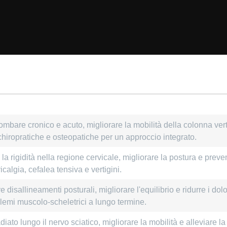
lombare cronico e acuto, migliorare la mobilità della colonna ver
 chiropratiche e osteopatiche per un approccio integrato.
 e la rigidità nella regione cervicale, migliorare la postura e preve
icalgia, cefalea tensiva e vertigini.
disallineamenti posturali, migliorare l'equilibrio e ridurre i dolo
blemi muscolo-scheletrici a lungo termine.
diato lungo il nervo sciatico, migliorare la mobilità e alleviare la